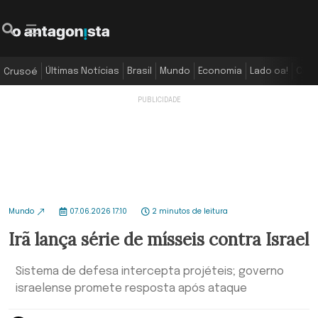
Últimas Notícias
Brasil
Mundo
Economia
Lado oa!
Colu
Crusoé
Mundo
07.06.2026 17:10
2 minutos de leitura
Irã lança série de mísseis contra Israel
Sistema de defesa intercepta projéteis; governo
israelense promete resposta após ataque