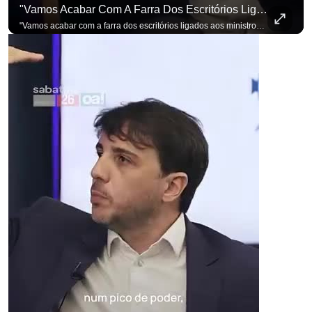
"Vamos Acabar Com A Farra Dos Escritórios Ligados Aos Ministros Do STF"
"Vamos acabar com a farra dos escritórios ligados aos ministros do STF". Essa foi a resposta de Renan Santos ao ser questionado sobre o Judiciário. Se você busca informação com credibilidade, inscreva-se agora e ative o