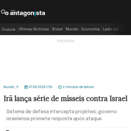
Últimas Notícias
Brasil
Mundo
Economia
Lado oa!
Colu
Crusoé
Mundo
07.06.2026 17:10
2 minutos de leitura
Irã lança série de mísseis contra Israel
Sistema de defesa intercepta projéteis; governo
israelense promete resposta após ataque