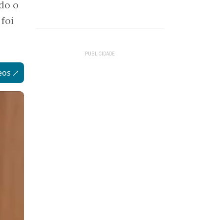
ndo o
 foi
eos