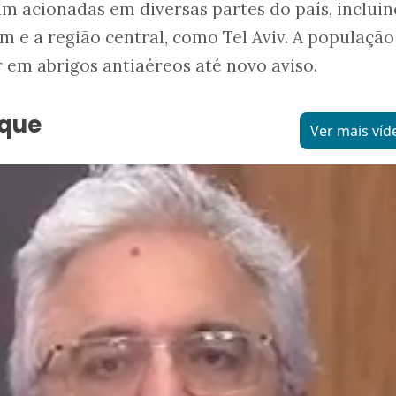
ram acionadas em diversas partes do país, inclui
ém e a região central, como Tel Aviv. A população
 em abrigos antiaéreos até novo aviso.
aque
Ver mais víd