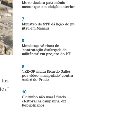
Moro declara patrimônio
menor que em eleição anterior
7
Ministro do STF dá lição de jiu-
jítsu em Manaus
8
Mendonça vê risco de
‘contratação disfarçada de
militância’ em projeto do PT
9
TRE-SP multa Ricardo Salles
por vídeo ‘manipulado’ contra
André do Prado
 luz
ios”
10
a
Cleitinho não usará fundo
eleitoral na campanha, diz
Republicanos