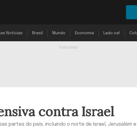
mas Notícias
Brasil
Mundo
Economia
Lado oa!
Col
ensiva contra Israel
as partes do país, incluindo o norte de Israel, Jerusalém e