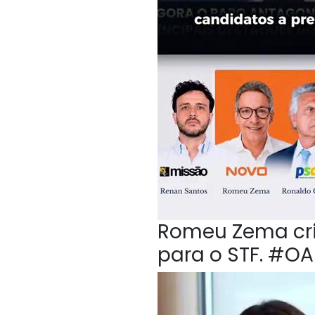
Romeu Zema crit
para o STF. #O