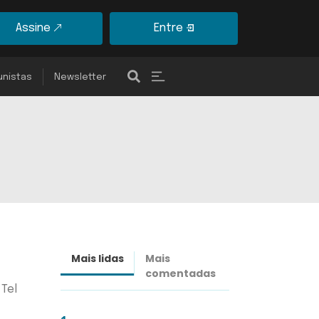
Assine
Entre
unistas
Newsletter
Mais lidas
Mais
Últimas
comentadas
notícias
 Tel