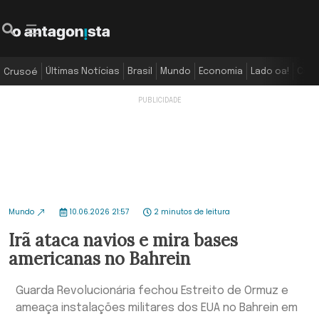
Últimas Notícias
Brasil
Mundo
Economia
Lado oa!
Colu
Crusoé
Mundo
10.06.2026 21:57
2 minutos de leitura
Irã ataca navios e mira bases
americanas no Bahrein
Guarda Revolucionária fechou Estreito de Ormuz e
ameaça instalações militares dos EUA no Bahrein em