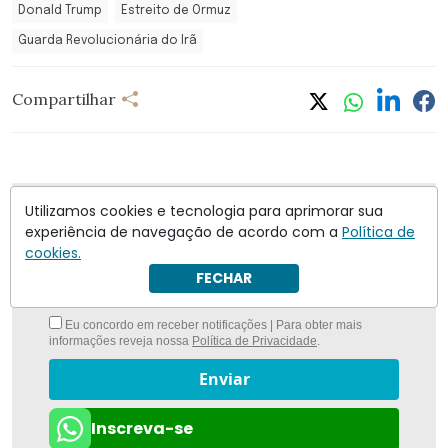
Donald Trump
Estreito de Ormuz
Guarda Revolucionária do Irã
Compartilhar
Utilizamos cookies e tecnologia para aprimorar sua
Nunca foi tão fácil ficar bem informado com
O
experiência de navegação de acordo com a
Política de
Antagonista
cookies.
FECHAR
Eu concordo em receber notificações | Para obter mais
informações reveja nossa
Política de Privacidade
.
Enviar
Inscreva-se