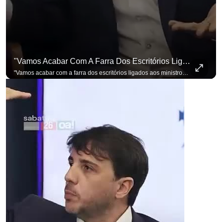
"Vamos Acabar Com A Farra Dos Escritórios Ligados Aos Ministros Do STF"
para não perder n
"Vamos acabar com a farra dos escritórios ligados aos ministros do STF". Essa foi a resposta de Renan Santos ao ser questionado sobre o Judiciário. Se você busca informação com credibilidade, inscreva-se agora e ative o