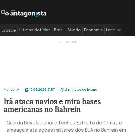
Últimas Notícias
Brasil
Mundo
Economia
Lado oa!
Colu
Crusoé
Mundo
10.06.2026 21:57
2 minutos de leitura
Irã ataca navios e mira bases
americanas no Bahrein
Guarda Revolucionária fechou Estreito de Ormuz e
ameaça instalações militares dos EUA no Bahrein em