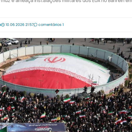
rmuz e ameaça instalações militares dos EUA no Bahrein e
a
10.06.2026 21:57
comentários 1