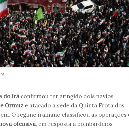
Irã
 do Irã
confirmou ter atingido dois navios
de
O
rmuz
e atacado a sede da Quinta Frota dos
ein. O regime iraniano classificou as operações
nova ofensiva
, em resposta a bombardeios