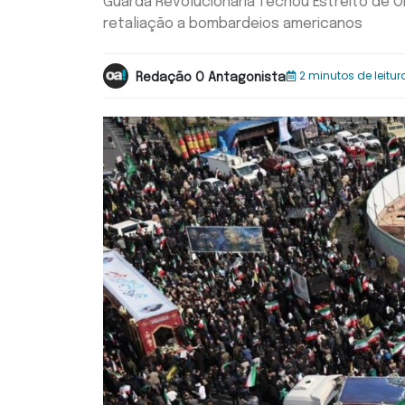
Guarda Revolucionária fechou Estreito de O
retaliação a bombardeios americanos
2 minutos de leitur
Redação O Antagonista