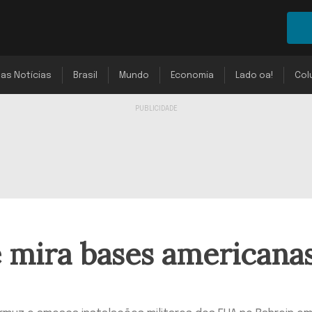
mas Notícias
Brasil
Mundo
Economia
Lado oa!
Col
 e mira bases americana