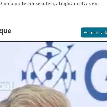
gunda noite consecutiva, atingiram alvos em
aque
Ver mais víd