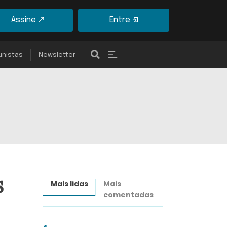
Assine
Entre
unistas
Newsletter
s
Mais lidas
Mais
Últimas
comentadas
notícias