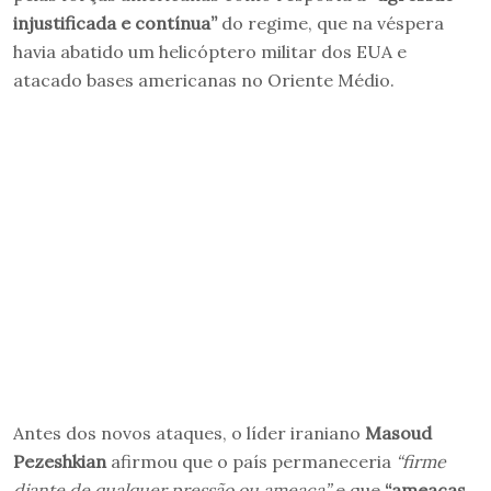
injustificada e contínua”
do regime, que na véspera
havia abatido um helicóptero militar dos EUA e
atacado bases americanas no Oriente Médio.
Antes dos novos ataques, o líder iraniano
Masoud
Pezeshkian
afirmou que o país permaneceria
“firme
diante de qualquer pressão ou ameaça”
e que
“ameaças