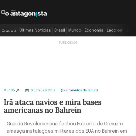
Últimas Notícias
Brasil
Mundo
Economia
Lado oa!
Colu
Crusoé
Mundo
10.06.2026 21:57
2 minutos de leitura
Irã ataca navios e mira bases
americanas no Bahrein
Guarda Revolucionária fechou Estreito de Ormuz e
ameaça instalações militares dos EUA no Bahrein em