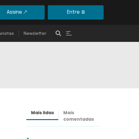
Assine
Entre
unistas
Newsletter
Mais lidas
Mais
Últimas
comentadas
notícias