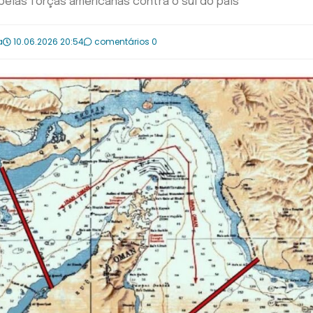
pelas forças americanas contra o sul do país
a
10.06.2026 20:54
comentários 0