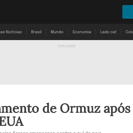
mas Notícias
Brasil
Mundo
Economia
Lado oa!
Col
hamento de Ormuz após
 EUA