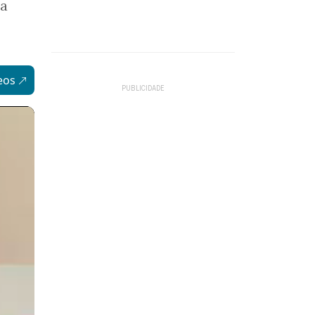
 a
eos