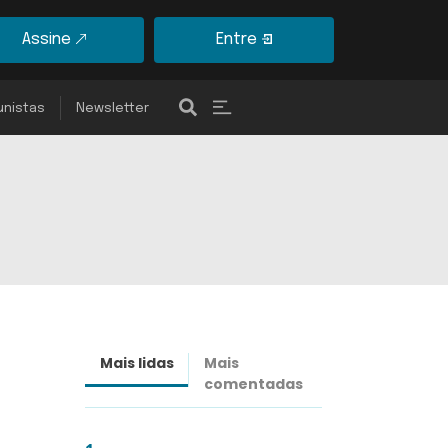
Assine
Entre
unistas
Newsletter
Mais lidas
Mais
Últimas
comentadas
notícias