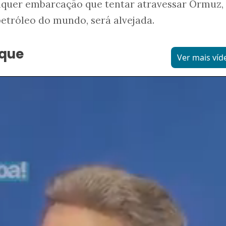
quer embarcação que tentar atravessar Ormuz,
etróleo do mundo, será alvejada.
aque
Ver mais víd