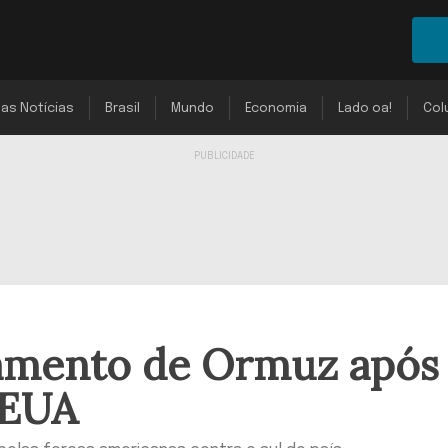
mas Notícias
Brasil
Mundo
Economia
Lado oa!
Col
hamento de Ormuz após
 EUA