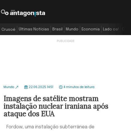
Últimas Notícias
Brasil
Mundo
Economia
Lado oa!
Colu
Crusoé
Mundo
22.06.2025 14:51
4 minutos de leitura
Imagens de satélite mostram
instalação nuclear iraniana após
ataque dos EUA
Fordow, uma instalação subterrânea de