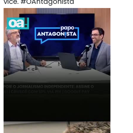
vice. #OAntagonista