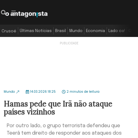
Últimas Notícias
Brasil
Mundo
Economia
Lado oa!
Colu
Crusoé
Mundo
14.03.2026 18:25
2 minutos de leitura
Hamas pede que Irã não ataque
países vizinhos
Por outro lado, o grupo terrorista defendeu que
Teerã tem direito de responder aos ataques dos