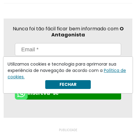
Nunca foi tão fácil ficar bem informado com
O
Antagonista
Eu concordo em receber notificações | Para obter mais
Utilizamos cookies e tecnologia para aprimorar sua
informações reveja nossa
Política de Privacidade
.
experiência de navegação de acordo com a
Política de
cookies.
Enviar
FECHAR
Inscreva-se