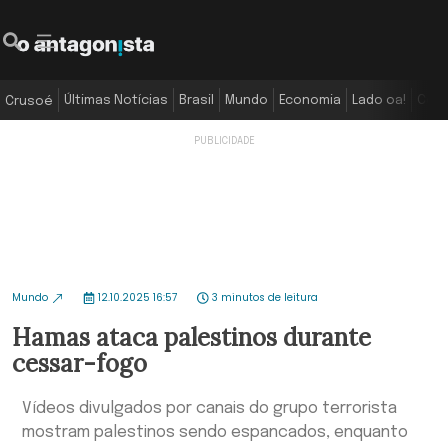
Últimas Notícias
Brasil
Mundo
Economia
Lado oa!
Colu
Crusoé
Mundo
12.10.2025 16:57
3 minutos de leitura
Hamas ataca palestinos durante
cessar-fogo
Vídeos divulgados por canais do grupo terrorista
mostram palestinos sendo espancados, enquanto