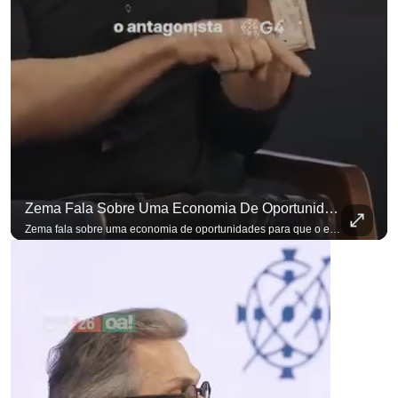
Zema Fala Sobre Uma Economia De Oportunidades Para O Empresário
Zema fala sobre uma economia de oportunidades para que o empresário brasileiro não precise sair do país para manter o crescimento do seu negócio. A primeira Sabatina Presidencial em que as perguntas não vieram de assessores, partidos ou jornalistas. Vieram de uma pesquisa com empresários brasileiros. Imposto, juro, custo de contratar. Cada candidato frente a frente com quem move a economia do país. Se você busca informação com credibilidade, inscreva-se agora e ative o