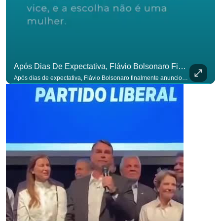
Após Dias De Expectativa, Flávio Bolsonaro Finalmente Anunciou Seu Vice. #OAntagonista
Após dias de expectativa, Flávio Bolsonaro finalmente anunciou seu vice. #OAntagonista Se você busca informação com credibilidade, inscreva-se agora e ative o