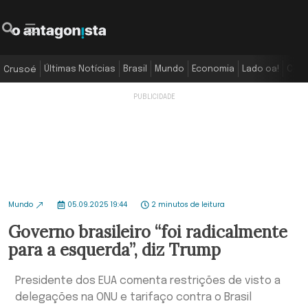
Últimas Notícias
Brasil
Mundo
Economia
Lado oa!
Colu
Crusoé
Mundo
05.09.2025 19:44
2 minutos de leitura
Governo brasileiro “foi radicalmente
para a esquerda”, diz Trump
Presidente dos EUA comenta restrições de visto a
delegações na ONU e tarifaço contra o Brasil