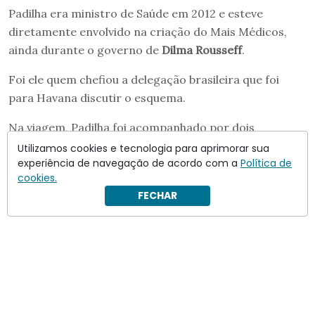
Padilha era ministro de Saúde em 2012 e esteve
diretamente envolvido na criação do Mais Médicos,
ainda durante o governo de
Dilma Rousseff
.
Foi ele quem chefiou a delegação brasileira que foi
para Havana discutir o esquema.
Na viagem, Padilha foi acompanhado por dois
funcionários do governo brasileiro, que tiveram seus
Utilizamos cookies e tecnologia para aprimorar sua
experiência de navegação de acordo com a
Política de
vistos americanos cancelados esta semana: Mozart
cookies.
Salles e Alberto Kleiman.
FECHAR