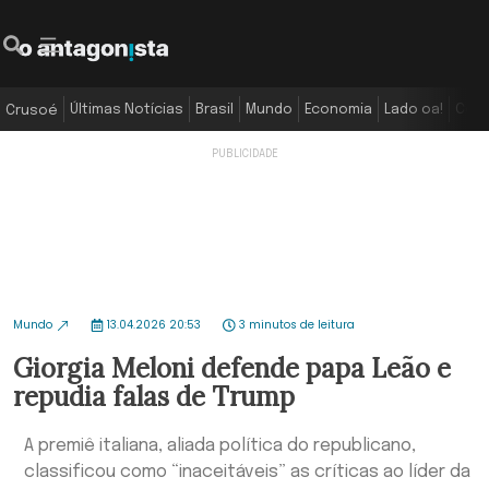
Últimas Notícias
Brasil
Mundo
Economia
Lado oa!
Colu
Crusoé
Mundo
13.04.2026 20:53
3 minutos de leitura
Giorgia Meloni defende papa Leão e
repudia falas de Trump
A premiê italiana, aliada política do republicano,
classificou como “inaceitáveis” as críticas ao líder da