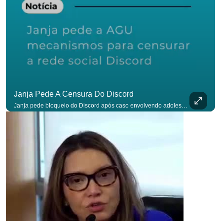
p
Janja Pede A Censura Do Discord
Janja pede bloqueio do Discord após caso envolvendo adolescente: “Precisamos tirar do ar”. #OAntagonista Se você busca informação com credibilidade, inscreva-se agora e ative o