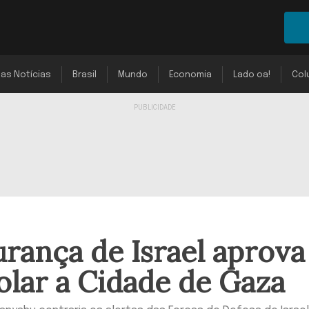
mas Notícias
Brasil
Mundo
Economia
Lado oa!
Col
rança de Israel aprova
olar a Cidade de Gaza