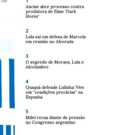
1
l de
Ancine abre processo contra
produtora de filme ‘Dark
Horse’
2
Lula sai em defesa de Marcola
em reunião no Alvorada
3
O segredo de Moraes, Lula e
Alcolumbre
4
Quaquá defende Lulinha: Vive
em “condições precárias” na
Espanha
5
Milei recua diante de pressão
no Congresso argentino