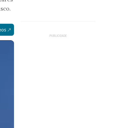
sco.
eos