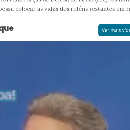
ssa colocar as vidas dos reféns restantes em ri
aque
Ver mais víd