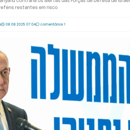
anyahu contraria os alertas das Forças de Defesa de Israe
reféns restantes em risco
a
08.08.2025 07:04
comentários 1