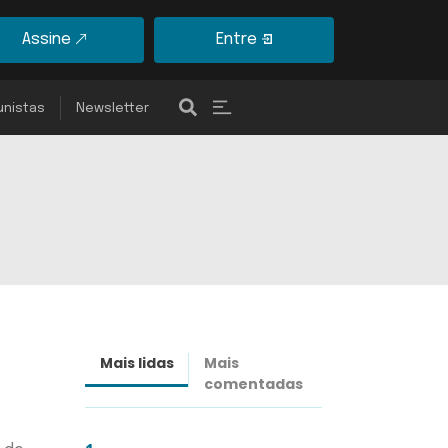
Assine
Entre
unistas
Newsletter
Mais lidas
Mais
Últimas
comentadas
notícias