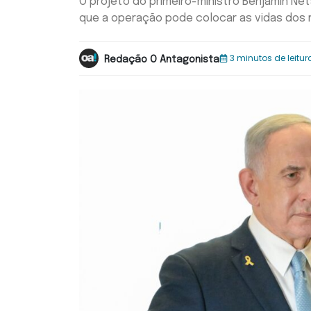
O projeto do primeiro-ministro Benjamin Net
que a operação pode colocar as vidas dos 
3 minutos de leitur
Redação O Antagonista