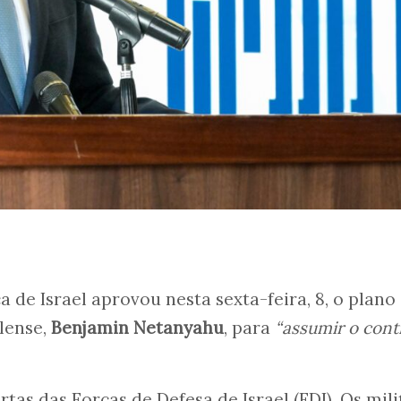
 de Israel aprovou nesta sexta-feira, 8, o plano
lense,
Benjamin Netanyahu
, para
“assumir o cont
rtas das Forças de Defesa de Israel (FDI). Os mili