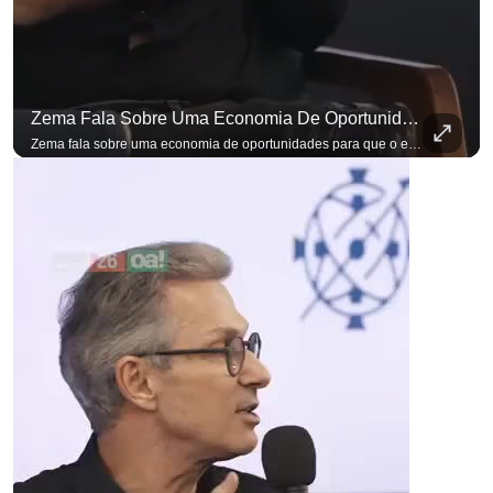
Zema Fala Sobre Uma Economia De Oportunidades Para O Empresário
Zema fala sobre uma economia de oportunidades para que o empresário brasileiro não precise sair do país para manter o crescimento do seu negócio. A primeira Sabatina Presidencial em que as perguntas não vieram de assessores, partidos ou jornalistas. Vieram de uma pesquisa com empresários brasileiros. Imposto, juro, custo de contratar. Cada candidato frente a frente com quem move a economia do país. Se você busca informação com credibilidade, inscreva-se agora e ative o