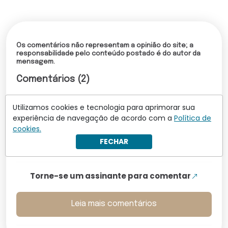
Os comentários não representam a opinião do site; a
responsabilidade pelo conteúdo postado é do autor da
mensagem.
Comentários (2)
Annie
16.06.2026 23:38
Utilizamos cookies e tecnologia para aprimorar sua
Já sabemos para onde vai.
experiência de navegação de acordo com a
Política de
cookies.
Joaquim Duran
16.06.2026 21:54
FECHAR
Nada, que uma boa graninha não resolva...
Torne-se um assinante para comentar
Leia mais comentários