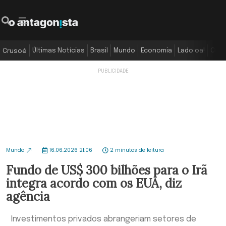
Últimas Notícias
Brasil
Mundo
Economia
Lado oa!
Colu
Crusoé
Mundo
16.06.2026 21:06
2 minutos de leitura
Fundo de US$ 300 bilhões para o Irã
integra acordo com os EUA, diz
agência
Investimentos privados abrangeriam setores de