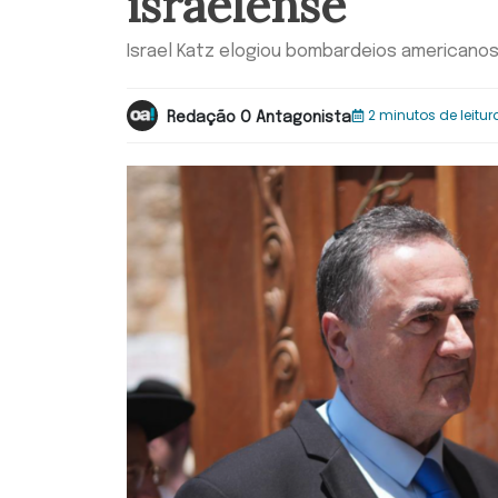
israelense
Israel Katz elogiou bombardeios americanos c
2 minutos de leitur
Redação O Antagonista