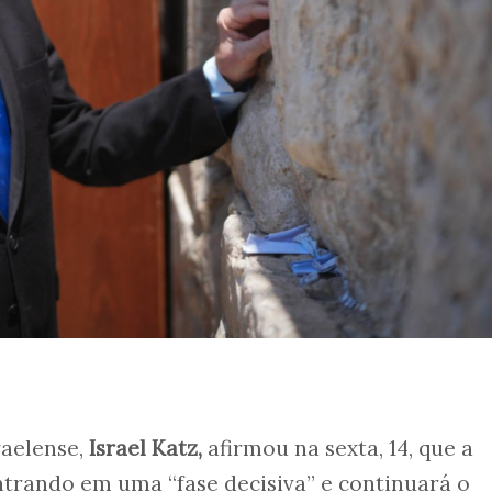
raelense,
Israel Katz,
afirmou na sexta, 14, que a
ntrando em uma “fase decisiva” e continuará o