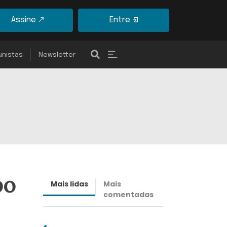
Assine
Entre
unistas
Newsletter
po
Mais lidas
Mais
Últimas
comentadas
notícias