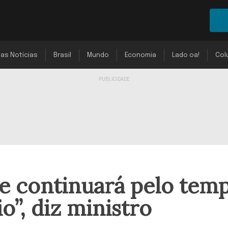
mas Notícias
Brasil
Mundo
Economia
Lado oa!
Col
ue continuará pelo tem
o”, diz ministro