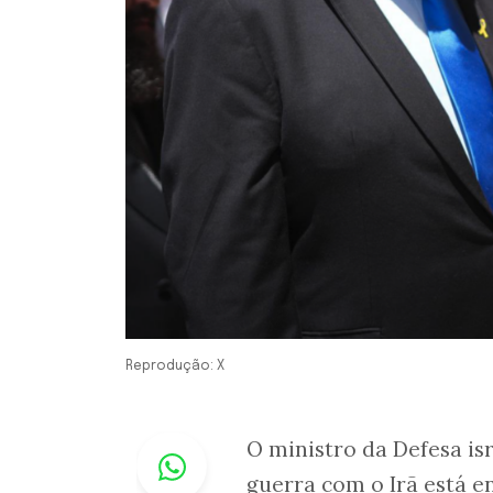
Reprodução: X
Whastapp
O ministro da Defesa is
guerra com o Irã está e