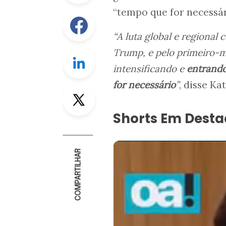
“tempo que for necessár
Facebook
“A luta global e regional 
Trump, e pelo primeiro-m
Linkedin
intensificando e
entrando
for necessário
”
, disse K
Twitter
Shorts Em Dest
COMPARTILHAR