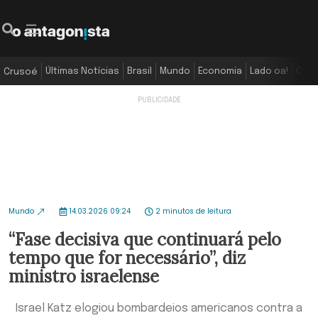
Últimas Notícias
Brasil
Mundo
Economia
Lado oa!
Colu
Crusoé
Mundo
14.03.2026 09:24
2 minutos de leitura
“Fase decisiva que continuará pelo
tempo que for necessário”, diz
ministro israelense
Israel Katz elogiou bombardeios americanos contra a