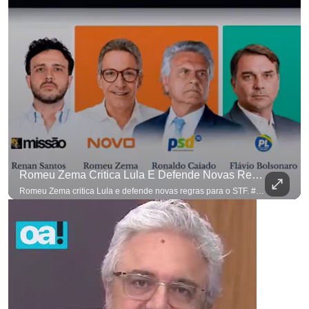
Romeu Zema Critica Lula E Defende Novas Regras Para O STF. #OAntagonista
Romeu Zema critica Lula e defende novas regras para o STF. #OAntagonista Se você busca informação com credibilidade, inscreva-se agora e ative o