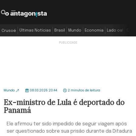
Últimas Notícias
Brasil
Mundo
Economia
Lado oa!
Colu
Crusoé
Mundo
08.03.2026 20:44
2 minutos de leitura
Ex-ministro de Lula é deportado do
Panamá
Ele afirmou ter sido impedido de seguir viagem após
ser questionado sobre sua prisão durante da Ditadura