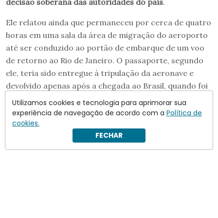
decisão soberana das autoridades do país
.
Ele relatou ainda que permaneceu por cerca de quatro
horas em uma sala da área de migração do aeroporto
até ser conduzido ao portão de embarque de um voo
de retorno ao Rio de Janeiro. O passaporte, segundo
ele, teria sido entregue à tripulação da aeronave e
devolvido apenas após a chegada ao Brasil, quando foi
encaminhado a um posto da Polícia Federal no
Utilizamos cookies e tecnologia para aprimorar sua
aeroporto.
experiência de navegação de acordo com a
Política de
cookies.
FECHAR