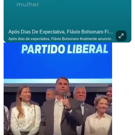
Após Dias De Expectativa, Flávio Bolsonaro Finalmente Anunciou Seu Vice. #OAntagonista
Após dias de expectativa, Flávio Bolsonaro finalmente anunciou seu vice. #OAntagonista Se você busca informação com credibilidade, inscreva-se agora e ative o