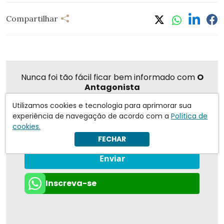
Compartilhar
Nunca foi tão fácil ficar bem informado com
O
Antagonista
Utilizamos cookies e tecnologia para aprimorar sua
experiência de navegação de acordo com a
Política de
cookies.
Eu concordo em receber notificações | Para obter mais
FECHAR
informações reveja nossa
Política de Privacidade
.
Enviar
Inscreva-se