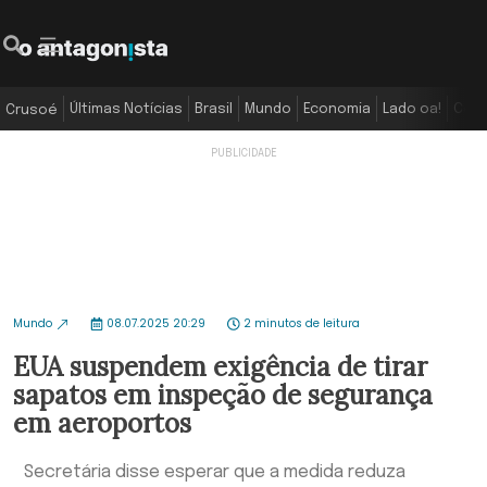
Últimas Notícias
Brasil
Mundo
Economia
Lado oa!
Colu
Crusoé
Mundo
08.07.2025 20:29
2 minutos de leitura
EUA suspendem exigência de tirar
sapatos em inspeção de segurança
em aeroportos
Secretária disse esperar que a medida reduza