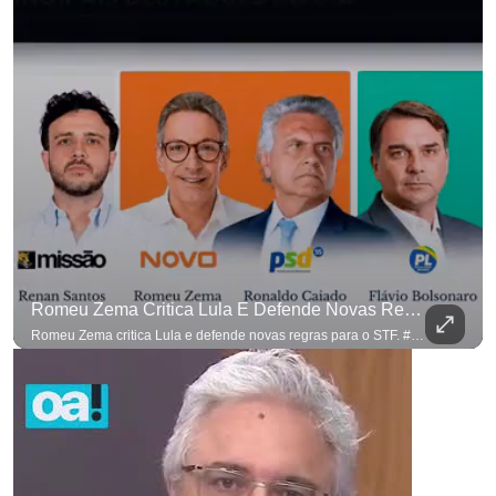
Romeu Zema Critica Lula E Defende Novas Regras Para O STF. #OAntagonista
Romeu Zema critica Lula e defende novas regras para o STF. #OAntagonista Se você busca informação com credibilidade, inscreva-se agora e ative o