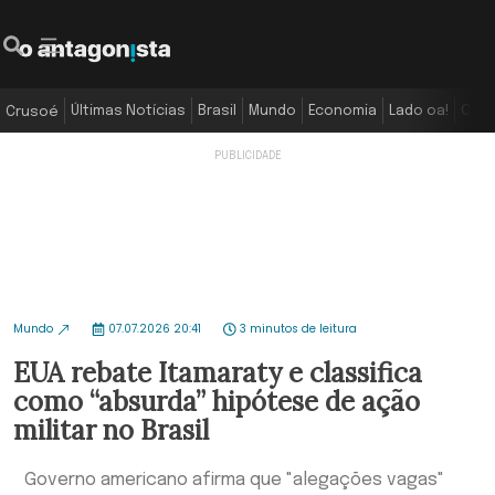
Últimas Notícias
Brasil
Mundo
Economia
Lado oa!
Colu
Crusoé
Mundo
07.07.2026 20:41
3 minutos de leitura
EUA rebate Itamaraty e classifica
como “absurda” hipótese de ação
militar no Brasil
Governo americano afirma que "alegações vagas"