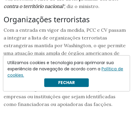
contra o território nacional
“,
diz o ministro.
Organizações terroristas
Com a entrada em vigor da medida, PCC e CV passam
a integrar a lista de organizações terroristas
estrangeiras mantida por Washington, o que permite
uma atuação mais ampla de órgãos americanos de
contraterrorismo e inteligência.
Utilizamos cookies e tecnologia para aprimorar sua
experiência de navegação de acordo com a
Política de
Na prática, a classificação abre caminho para o
cookies.
congelamento de ativos sob jurisdição americana,
FECHAR
restrições migratórias e sanções contra pessoas,
empresas ou instituições que sejam identificadas
como financiadoras ou apoiadoras das facções.