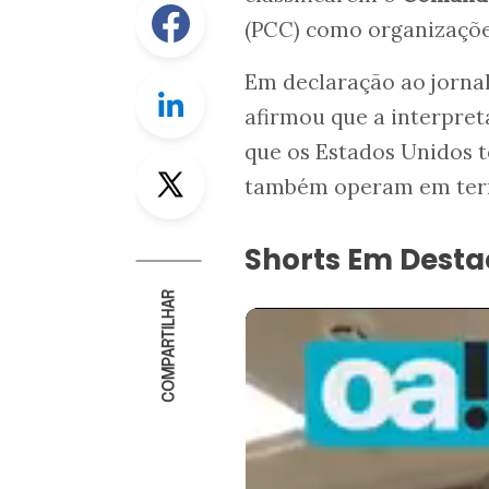
Facebook
(PCC) como organizações
Em declaração ao jorna
Linkedin
afirmou que a interpret
que os Estados Unidos 
Twitter
também operam em terr
Shorts Em Dest
COMPARTILHAR