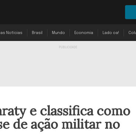
mas Notícias
Brasil
Mundo
Economia
Lado oa!
Col
raty e classifica como
se de ação militar no