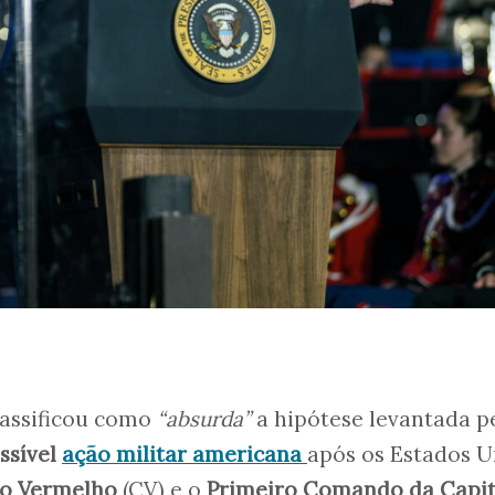
assificou como
“absurda”
a hipótese levantada p
ssível
ação militar americana
após os Estados U
o Vermelho
(CV) e o
Primeiro Comando da Capit