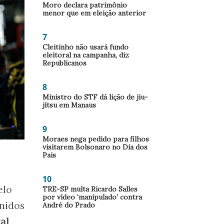
Moro declara patrimônio
menor que em eleição anterior
7
Cleitinho não usará fundo
eleitoral na campanha, diz
Republicanos
8
Ministro do STF dá lição de jiu-
jítsu em Manaus
9
Moraes nega pedido para filhos
visitarem Bolsonaro no Dia dos
Pais
10
elo
TRE-SP multa Ricardo Salles
por vídeo ‘manipulado’ contra
nidos
André do Prado
al