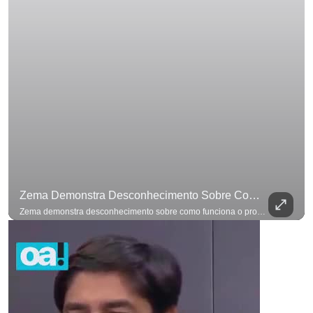
Zema Demonstra Desconhecimento Sobre Como Funciona O Processo De Mudança Das Leis. #OAntagonista
Zema demonstra desconhecimento sobre como funciona o processo de mudança das leis. #OAntagonista Se você busca informação com credibilidade, inscreva-se agora e ative o