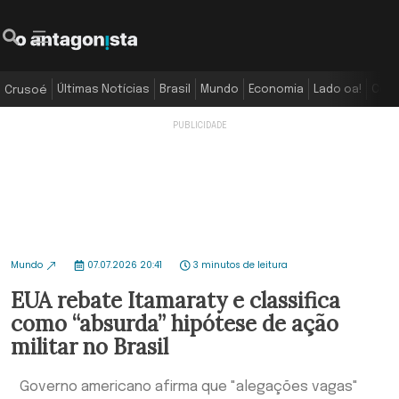
Últimas Notícias
Brasil
Mundo
Economia
Lado oa!
Colu
Crusoé
Mundo
07.07.2026 20:41
3 minutos de leitura
EUA rebate Itamaraty e classifica
como “absurda” hipótese de ação
militar no Brasil
Governo americano afirma que "alegações vagas"