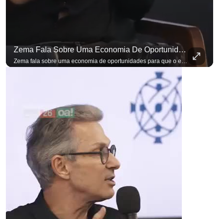
Zema Fala Sobre Uma Economia De Oportunidades Para O Empresário
Zema fala sobre uma economia de oportunidades para que o empresário brasileiro não precise sair do país para manter o crescimento do seu negócio. A primeira Sabatina Presidencial em que as perguntas não vieram de assessores, partidos ou jornalistas. Vieram de uma pesquisa com empresários brasileiros. Imposto, juro, custo de contratar. Cada candidato frente a frente com quem move a economia do país. Se você busca informação com credibilidade, inscreva-se agora e ative o