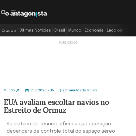
Últimas Notícias
Brasil
Mundo
Economia
Lado oa!
Colu
Crusoé
Mundo
12.03.2026 21:15
2 minutos de leitura
EUA avaliam escoltar navios no
Estreito de Ormuz
Secretário do Tesouro afirmou que operação
dependerá de controle total do espaço aéreo