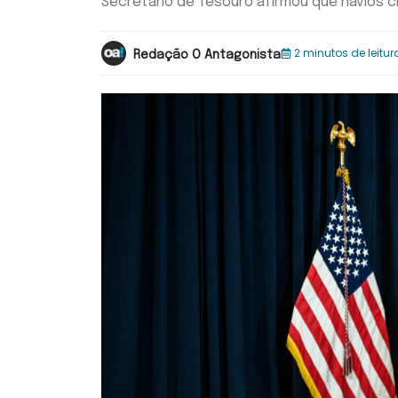
Secretário de Tesouro afirmou que navios 
2 minutos de leitur
Redação O Antagonista