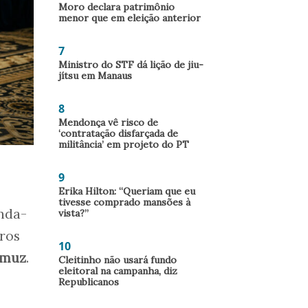
Moro declara patrimônio
menor que em eleição anterior
7
Ministro do STF dá lição de jiu-
jítsu em Manaus
8
Mendonça vê risco de
‘contratação disfarçada de
militância’ em projeto do PT
9
Erika Hilton: “Queriam que eu
tivesse comprado mansões à
nda-
vista?”
iros
10
rmuz
.
Cleitinho não usará fundo
eleitoral na campanha, diz
Republicanos