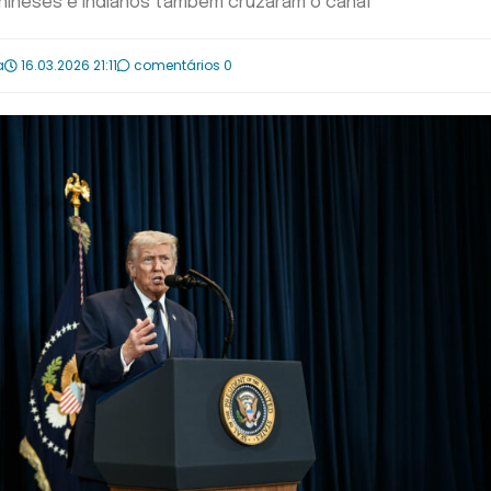
chineses e indianos também cruzaram o canal
a
16.03.2026 21:11
comentários 0