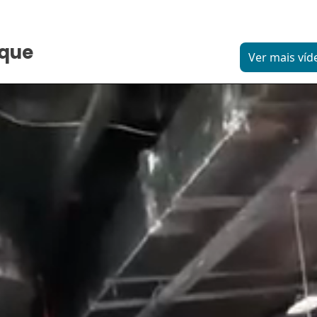
aque
Ver mais víd