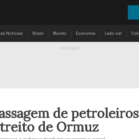
mas Notícias
Brasil
Mundo
Economia
Lado oa!
Col
assagem de petroleiros
streito de Ormuz