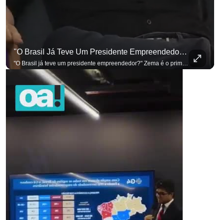
"O Brasil Já Teve Um Presidente Empreendedor?"
para não perder nenhuma atualização!
Ouça O Antagonista nos principais 
para não perder nenhuma at
"O Brasil já teve um presidente empreendedor?" Zema é o primeiro a sentar na cadeira. Outros três presidenciáveis ainda vão passar por ela. A Sabatina Presidencial está no ar, com perguntas que vieram de uma pesquisa inédita com empresários. Acompanhe AO VIVO no YouTube do G4 Business. Se você busca informação com credibilidade, inscreva-se agora e ative o