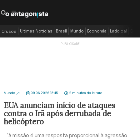
Últimas Notícias
Brasil
Mundo
Economia
Lado oa!
Colu
Crusoé
Mundo
09.06.2026 18:45
2 minutos de leitura
EUA anunciam início de ataques
contra o Irã após derrubada de
helicóptero
"A missão é uma resposta proporcional à agressão