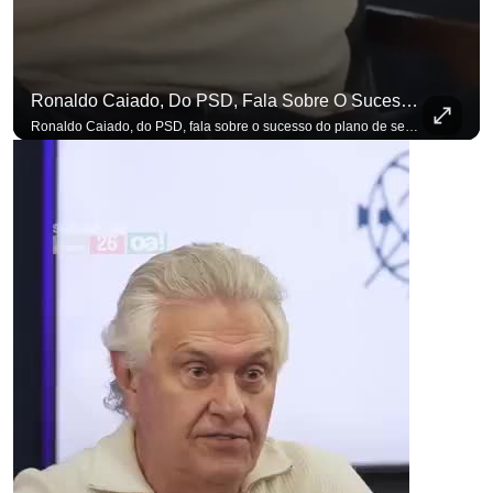
Ronaldo Caiado, Do PSD, Fala Sobre O Sucesso Do Plano De Segurança Pública
Ronaldo Caiado, do PSD, fala sobre o sucesso do plano de segurança pública como governador de Goiás, sendo um incentivo aos empreendedores locais. Se você busca informação com credibilidade, inscreva-se agora e ative o