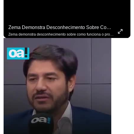
Zema Demonstra Desconhecimento Sobre Como Funciona O Processo De Mudança Das Leis. #OAntagonista
Zema demonstra desconhecimento sobre como funciona o processo de mudança das leis. #OAntagonista Se você busca informação com credibilidade, inscreva-se agora e ative o