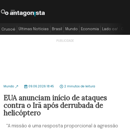
Últimas Notícias
Brasil
Mundo
Economia
Lado oa!
Colu
Crusoé
Mundo
09.06.2026 18:45
2 minutos de leitura
EUA anunciam início de ataques
contra o Irã após derrubada de
helicóptero
"A missão é uma resposta proporcional à agressão