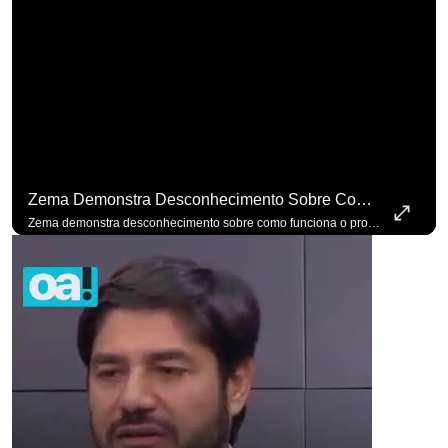
Zema Demonstra Desconhecimento Sobre Como Funciona O Processo De Mudança Das Leis. #OAntagonista
para não perder nenhuma at
Zema demonstra desconhecimento sobre como funciona o processo de mudança das leis. #OAntagonista Se você busca informação com credibilidade, inscreva-se agora e ative o