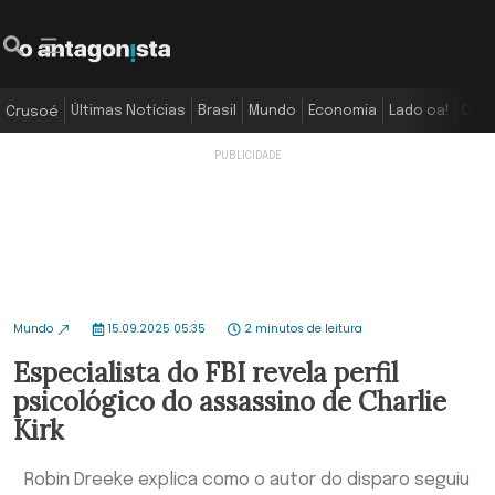
Últimas Notícias
Brasil
Mundo
Economia
Lado oa!
Colu
Crusoé
Mundo
15.09.2025 05:35
2 minutos de leitura
Especialista do FBI revela perfil
psicológico do assassino de Charlie
Kirk
Robin Dreeke explica como o autor do disparo seguiu