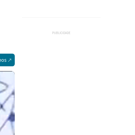
o
eos