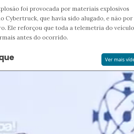
plosão foi provocada por materiais explosivos
 Cybertruck, que havia sido alugado, e não por
ro. Ele reforçou que toda a telemetria do veícul
rmais antes do ocorrido.
aque
Ver mais víd