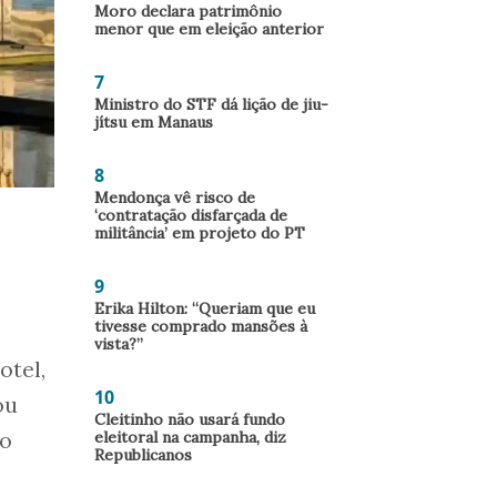
Moro declara patrimônio
menor que em eleição anterior
7
Ministro do STF dá lição de jiu-
jítsu em Manaus
8
Mendonça vê risco de
‘contratação disfarçada de
militância’ em projeto do PT
9
s
Erika Hilton: “Queriam que eu
tivesse comprado mansões à
vista?”
otel,
10
ou
Cleitinho não usará fundo
no
eleitoral na campanha, diz
Republicanos