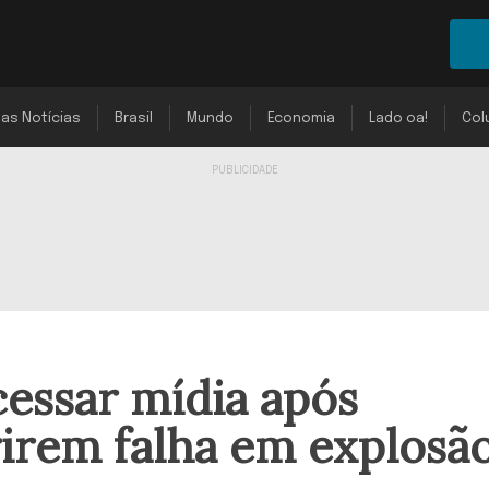
mas Notícias
Brasil
Mundo
Economia
Lado oa!
Col
essar mídia após
irem falha em explosã