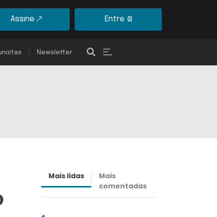
Assine
Entre
unistas
Newsletter
Mais lidas
Mais
Últimas
comentadas
notícias
o