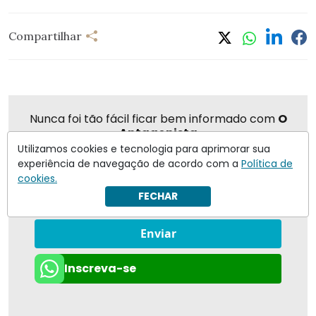
Compartilhar
Nunca foi tão fácil ficar bem informado com
O
Antagonista
Utilizamos cookies e tecnologia para aprimorar sua
experiência de navegação de acordo com a
Política de
cookies.
FECHAR
Eu concordo em receber notificações | Para obter mais
informações reveja nossa
Política de Privacidade
.
Enviar
Inscreva-se