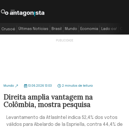
Últimas Notícias
Brasil
Mundo
Economia
Lado oa!
Colu
Crusoé
Mundo
13.06.2026 13:03
2 minutos de leitura
Direita amplia vantagem na
Colômbia, mostra pesquisa
Levantamento da AtlasIntel indica 52,4% dos votos
válidos para Abelardo de la Espriella, contra 44,4% de