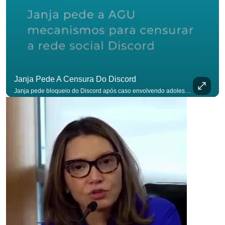
Janja Pede A Censura Do Discord
Janja pede bloqueio do Discord após caso envolvendo adolescente: “Precisamos tirar do ar”. #OAntagonista Se você busca informação com credibilidade, inscreva-se agora e ative o