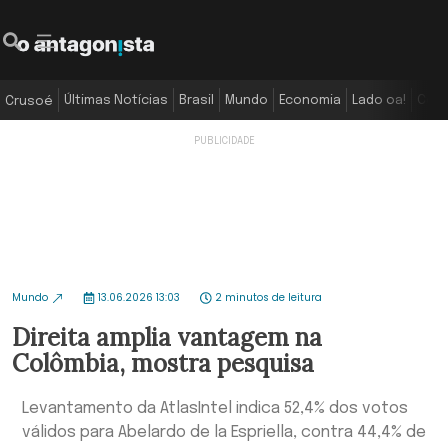
Últimas Notícias
Brasil
Mundo
Economia
Lado oa!
Colu
Crusoé
Mundo
13.06.2026 13:03
2 minutos de leitura
Direita amplia vantagem na
Colômbia, mostra pesquisa
Levantamento da AtlasIntel indica 52,4% dos votos
válidos para Abelardo de la Espriella, contra 44,4% de