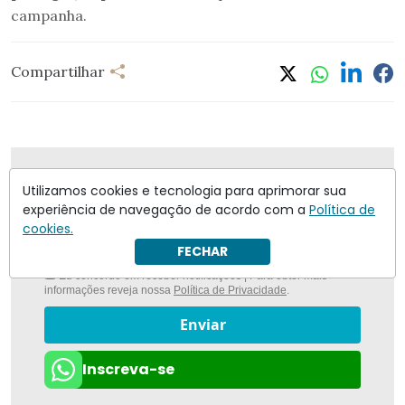
campanha.
Compartilhar
Nunca foi tão fácil ficar bem informado com
O
Utilizamos cookies e tecnologia para aprimorar sua
Antagonista
experiência de navegação de acordo com a
Política de
cookies.
FECHAR
Eu concordo em receber notificações | Para obter mais
informações reveja nossa
Política de Privacidade
.
Enviar
Inscreva-se