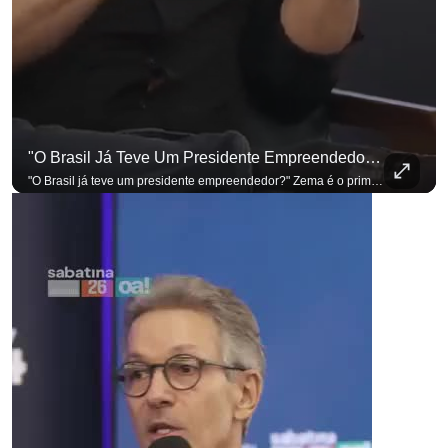
"O Brasil Já Teve Um Presidente Empreendedor?"
"O Brasil já teve um presidente empreendedor?" Zema é o primeiro a sentar na cadeira. Outros três presidenciáveis ainda vão passar por ela. A Sabatina Presidencial está no ar, com perguntas que vieram de uma pesquisa inédita com empresários. Acompanhe AO VIVO no YouTube do G4 Business. Se você busca informação com credibilidade, inscreva-se agora e ative o