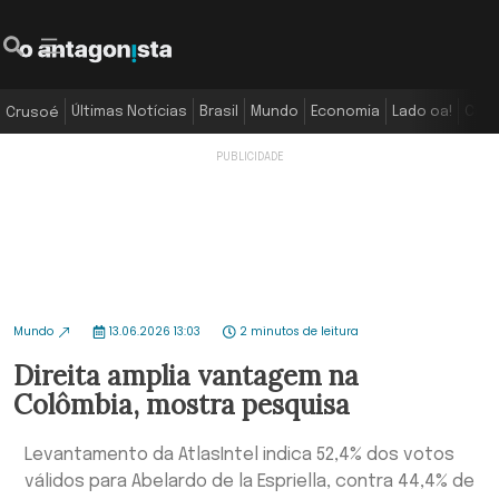
Últimas Notícias
Brasil
Mundo
Economia
Lado oa!
Colu
Crusoé
Mundo
13.06.2026 13:03
2 minutos de leitura
Direita amplia vantagem na
Colômbia, mostra pesquisa
Levantamento da AtlasIntel indica 52,4% dos votos
válidos para Abelardo de la Espriella, contra 44,4% de