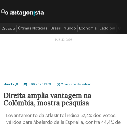
Últimas Notícias
Brasil
Mundo
Economia
Lado oa!
Colu
Crusoé
Mundo
13.06.2026 13:03
2 minutos de leitura
Direita amplia vantagem na
Colômbia, mostra pesquisa
Levantamento da AtlasIntel indica 52,4% dos votos
válidos para Abelardo de la Espriella, contra 44,4% de