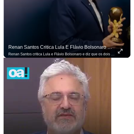
Renan Santos Critica Lula E Flávio Bolsonaro E Diz Que Os Dois São Lados Da Mesma Moeda.
Renan Santos critica Lula e Flávio Bolsonaro e diz que os dois são lados da mesma moeda. #OAntagonista Se você busca informação com credibilidade, inscreva-se agora e ative o