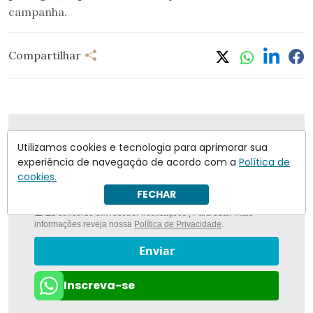
campanha.
Compartilhar
Nunca foi tão fácil ficar bem informado com
O
Utilizamos cookies e tecnologia para aprimorar sua
Antagonista
experiência de navegação de acordo com a
Política de
cookies.
FECHAR
Eu concordo em receber notificações | Para obter mais
informações reveja nossa
Política de Privacidade
.
Enviar
Inscreva-se