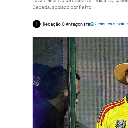
Levantamento da AtlasIntel indica 52,4% dos
Cepeda, apoiado por Petro
2 minutos de leitur
Redação O Antagonista