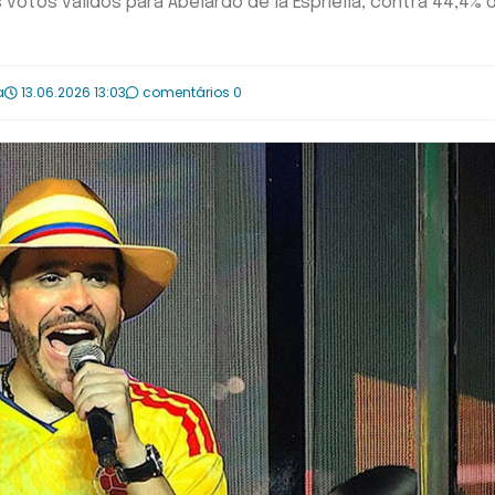
 votos válidos para Abelardo de la Espriella, contra 44,4% 
a
13.06.2026 13:03
comentários 0