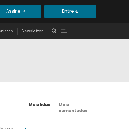
Assine
Entre
unistas
Newsletter
Mais lidas
Mais
Últimas
comentadas
notícias