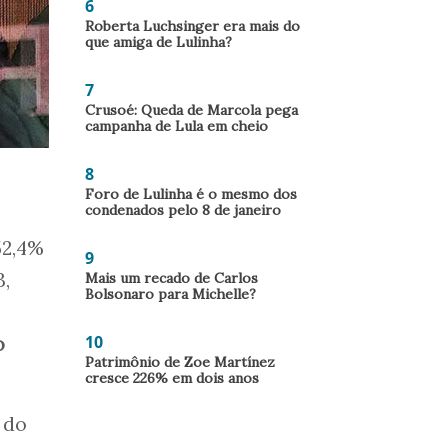
6
Roberta Luchsinger era mais do
que amiga de Lulinha?
7
Crusoé: Queda de Marcola pega
campanha de Lula em cheio
8
Foro de Lulinha é o mesmo dos
condenados pelo 8 de janeiro
52,4%
9
3,
Mais um recado de Carlos
Bolsonaro para Michelle?
10
o
Patrimônio de Zoe Martínez
cresce 226% em dois anos
 do