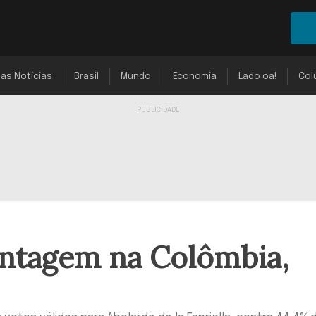
mas Notícias
Brasil
Mundo
Economia
Lado oa!
Col
antagem na Colômbia,