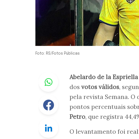
Foto: RS/Fotos Públicas
Whastapp
Abelardo de la Espriella
dos
votos válidos
, segu
pela revista Semana. O 
Facebook
pontos percentuais sob
Petro
, que registra 44,4
Linkedin
O levantamento foi reali