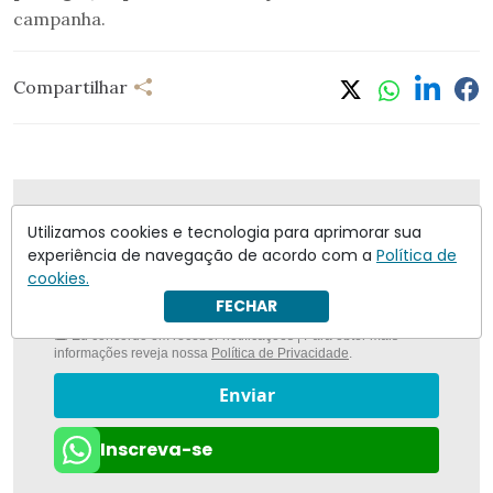
campanha.
Compartilhar
Nunca foi tão fácil ficar bem informado com
O
Utilizamos cookies e tecnologia para aprimorar sua
Antagonista
experiência de navegação de acordo com a
Política de
cookies.
FECHAR
Eu concordo em receber notificações | Para obter mais
informações reveja nossa
Política de Privacidade
.
Enviar
Inscreva-se