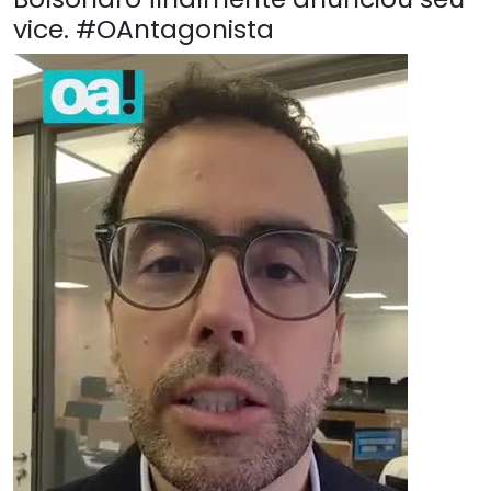
vice. #OAntagonista