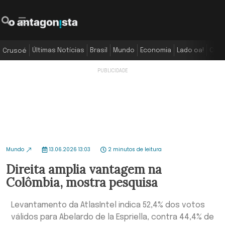
Últimas Notícias
Brasil
Mundo
Economia
Lado oa!
Colu
Crusoé
Mundo
13.06.2026 13:03
2 minutos de leitura
Direita amplia vantagem na
Colômbia, mostra pesquisa
Levantamento da AtlasIntel indica 52,4% dos votos
válidos para Abelardo de la Espriella, contra 44,4% de