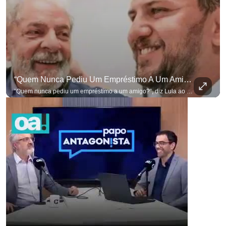
“Quem Nunca Pediu Um Empréstimo A Um Amigo?”, Diz Lula Ao Defender Seu Ex-Chefe De Gabinete
“Quem nunca pediu um empréstimo a um amigo?”, diz Lula ao defender seu ex-chefe de gabinete Marcola, que recebeu R$ 249 mil de uma empresa ligada a uma amiga de Lulinha. #OAntagonista Se você busca informação com credibilidade, inscreva-se agora e ative o