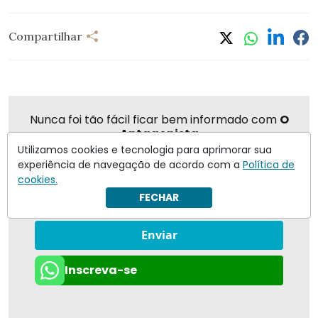
Compartilhar
Nunca foi tão fácil ficar bem informado com
O
Antagonista
Utilizamos cookies e tecnologia para aprimorar sua
experiência de navegação de acordo com a
Política de
cookies.
FECHAR
Eu concordo em receber notificações | Para obter mais
informações reveja nossa
Política de Privacidade
.
Enviar
Inscreva-se