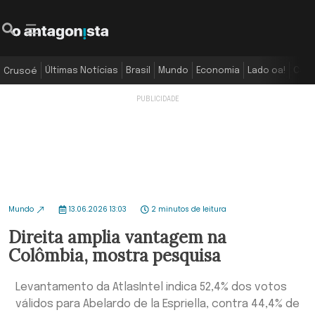
Últimas Notícias
Brasil
Mundo
Economia
Lado oa!
Colu
Crusoé
Mundo
13.06.2026 13:03
2 minutos de leitura
Direita amplia vantagem na
Colômbia, mostra pesquisa
Levantamento da AtlasIntel indica 52,4% dos votos
válidos para Abelardo de la Espriella, contra 44,4% de