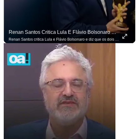
Renan Santos Critica Lula E Flávio Bolsonaro E Diz Que Os Dois São Lados Da Mesma Moeda.
Renan Santos critica Lula e Flávio Bolsonaro e diz que os dois são lados da mesma moeda. #OAntagonista Se você busca informação com credibilidade, inscreva-se agora e ative o