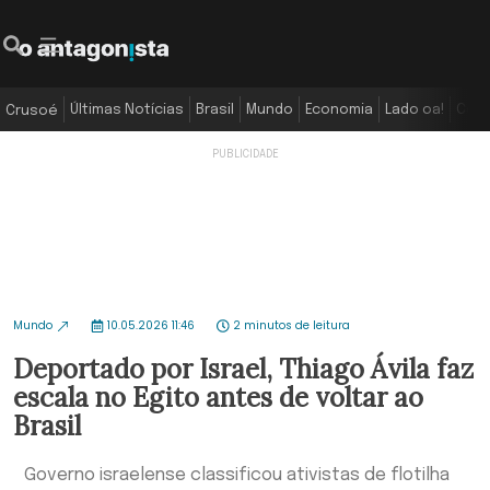
Últimas Notícias
Brasil
Mundo
Economia
Lado oa!
Colu
Crusoé
Mundo
10.05.2026 11:46
2 minutos de leitura
Deportado por Israel, Thiago Ávila faz
escala no Egito antes de voltar ao
Brasil
Governo israelense classificou ativistas de flotilha