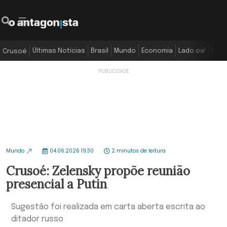
Últimas Notícias
Brasil
Mundo
Economia
Lado oa!
Colu
Crusoé
Mundo
04.06.2026 19:30
2 minutos de leitura
Crusoé: Zelensky propõe reunião
presencial a Putin
Sugestão foi realizada em carta aberta escrita ao
ditador russo