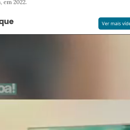
, em 2022.
aque
Ver mais víd