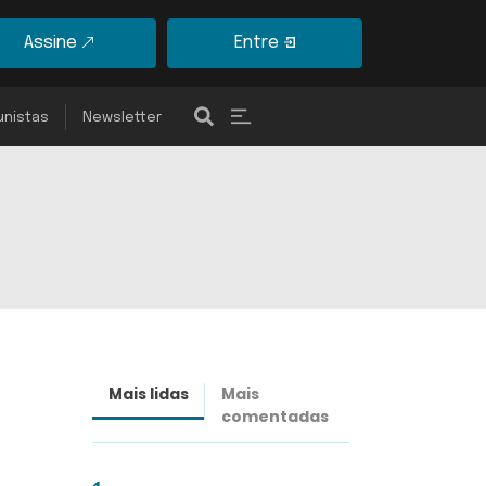
Assine
Entre
unistas
Newsletter
Mais lidas
Mais
Últimas
comentadas
notícias