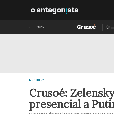
07.08.2026
Últi
Mundo
Crusoé: Zelensk
presencial a Puti