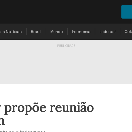
mas Notícias
Brasil
Mundo
Economia
Lado oa!
Col
y propõe reunião
n