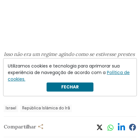
Isso não era um regime agindo como se estivesse prestes
a fazer um acordo ou quisesse se comprometer. Estava
Utilizamos cookies e tecnologia para aprimorar sua
agindo como
…
experiência de navegação de acordo com a
Política de
cookies.
Siga a leitura
em
Crusoé
. Assine e apoie o jornalismo
FECHAR
independente.
Israel
República Islâmica do Irã
Compartilhar