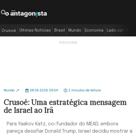
Últimas Notícias
Brasil
Mundo
Economia
Lado oa!
Colu
Crusoé
Mundo
08.06.2026 09:04
2 minutos de leitura
Crusoé: Uma estratégica mensagem
de Israel ao Irã
Para Yaakov Katz, co-fundador do MEAD, embora
pareça desafiar Donald Trump, Israel decidiu mostrar a