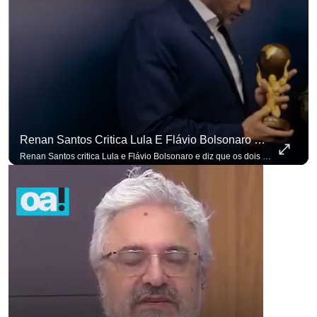
Renan Santos Critica Lula E Flávio Bolsonaro E Diz Que Os Dois São Lados Da Mesma Moeda.
Renan Santos critica Lula e Flávio Bolsonaro e diz que os dois são lados da mesma moeda. #OAntagonista Se você busca informação com credibilidade, inscreva-se agora e ative o