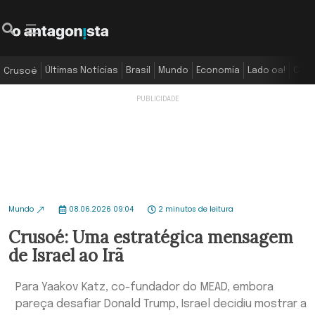
Últimas Notícias
Brasil
Mundo
Economia
Lado oa!
Colu
Crusoé
Mundo
08.06.2026 09:04
2 minutos de leitura
Crusoé: Uma estratégica mensagem
de Israel ao Irã
Para Yaakov Katz, co-fundador do MEAD, embora
pareça desafiar Donald Trump, Israel decidiu mostrar a