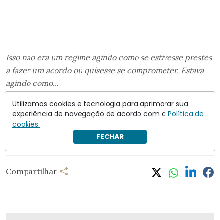
Isso não era um regime agindo como se estivesse prestes
a fazer um acordo ou quisesse se comprometer. Estava
agindo como
…
Siga a leitura
em
Crusoé
. Assine e apoie o jornalismo
Utilizamos cookies e tecnologia para aprimorar sua
experiência de navegação de acordo com a
Política de
independente.
cookies.
FECHAR
Israel
República Islâmica do Irã
Compartilhar