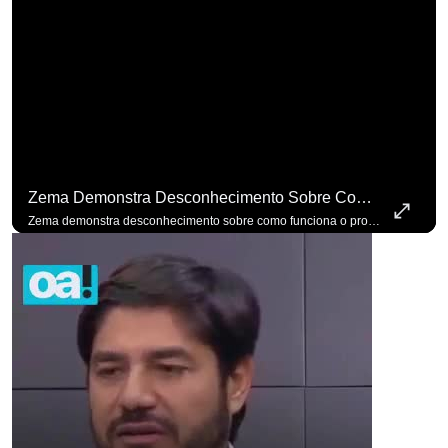
Zema Demonstra Desconhecimento Sobre Como Funciona O Processo De Mudança Das Leis. #OAntagonista
para não perder nenhuma at
Zema demonstra desconhecimento sobre como funciona o processo de mudança das leis. #OAntagonista Se você busca informação com credibilidade, inscreva-se agora e ative o