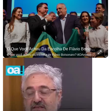
O Que Você Achou Da Escolha De Flávio Bolsonaro? #OAntagonista
O que você achou da escolha de Flávio Bolsonaro? #OAntagonista Se você busca informação com credibilidade, inscreva-se agora e ative o