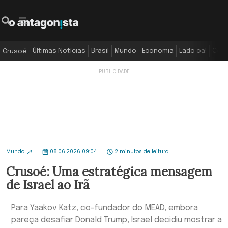
Últimas Notícias
Brasil
Mundo
Economia
Lado oa!
Colu
Crusoé
Mundo
08.06.2026 09:04
2 minutos de leitura
Crusoé: Uma estratégica mensagem
de Israel ao Irã
Para Yaakov Katz, co-fundador do MEAD, embora
pareça desafiar Donald Trump, Israel decidiu mostrar a