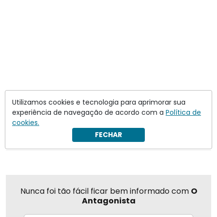
Utilizamos cookies e tecnologia para aprimorar sua
Ali Khamenei
República Islâmica do Irã
experiência de navegação de acordo com a
Política de
cookies.
Compartilhar
FECHAR
Nunca foi tão fácil ficar bem informado com
O
Antagonista