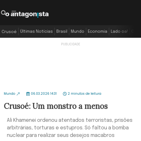
Últimas Notícias
Brasil
Mundo
Economia
Lado oa!
Colu
Crusoé
Mundo
06.03.2026 14:31
2 minutos de leitura
Crusoé: Um monstro a menos
Ali Khamenei ordenou atentados terroristas, prisões
arbitrárias, torturas e estupros. Só faltou a bomba
nuclear para realizar seus desejos macabros