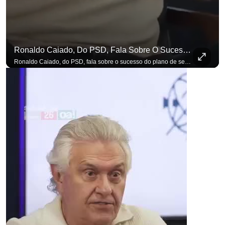
Ronaldo Caiado, Do PSD, Fala Sobre O Sucesso Do Plano De Segurança Pública
Ronaldo Caiado, do PSD, fala sobre o sucesso do plano de segurança pública como governador de Goiás, sendo um incentivo aos empreendedores locais. Se você busca informação com credibilidade, inscreva-se agora e ative o