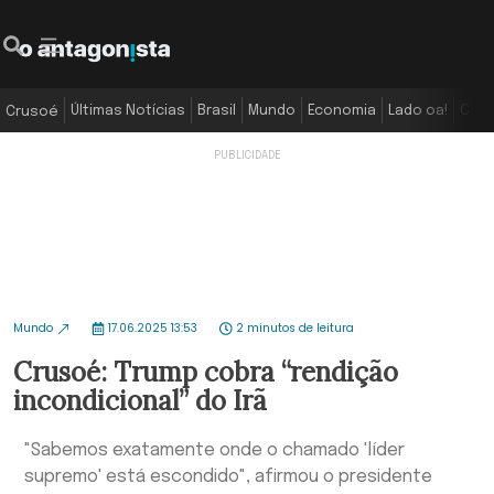
Últimas Notícias
Brasil
Mundo
Economia
Lado oa!
Colu
Crusoé
Mundo
17.06.2025 13:53
2 minutos de leitura
Crusoé: Trump cobra “rendição
incondicional” do Irã
"Sabemos exatamente onde o chamado 'líder
supremo' está escondido", afirmou o presidente