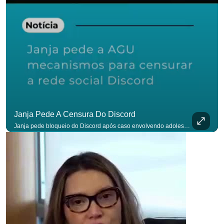
para não perder nenhuma at
Janja Pede A Censura Do Discord
Janja pede bloqueio do Discord após caso envolvendo adolescente: “Precisamos tirar do ar”. #OAntagonista Se você busca informação com credibilidade, inscreva-se agora e ative o