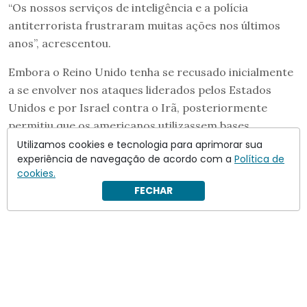
“Os nossos serviços de inteligência e a polícia
antiterrorista frustraram muitas ações nos últimos
anos”, acrescentou.
Embora o Reino Unido tenha se recusado inicialmente
a se envolver nos ataques liderados pelos Estados
Unidos e por Israel contra o Irã, posteriormente
permitiu que os americanos utilizassem bases
britânicas.
Utilizamos cookies e tecnologia para aprimorar sua
experiência de navegação de acordo com a
Política de
cookies.
FECHAR