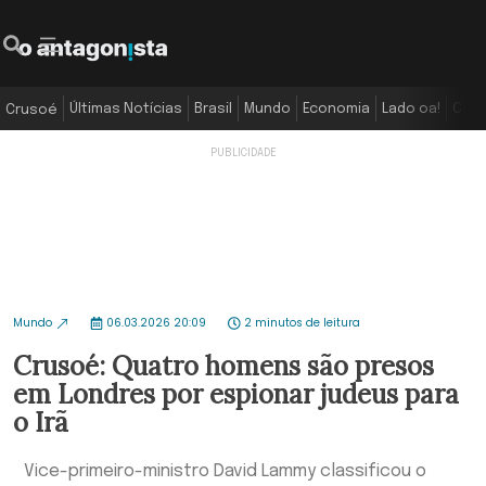
Últimas Notícias
Brasil
Mundo
Economia
Lado oa!
Colu
Crusoé
Mundo
06.03.2026 20:09
2 minutos de leitura
Crusoé: Quatro homens são presos
em Londres por espionar judeus para
o Irã
Vice-primeiro-ministro David Lammy classificou o