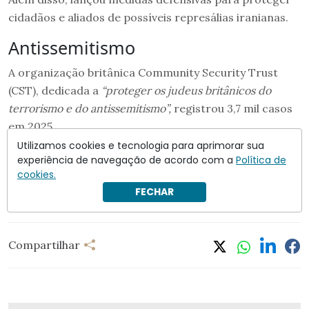
cidadãos e aliados de possíveis represálias iranianas.
Antissemitismo
A organização britânica Community Security Trust
(CST), dedicada a
“proteger os judeus britânicos do
terrorismo e do antissemitismo”,
registrou 3,7 mil casos
em 2025.
Utilizamos cookies e tecnologia para aprimorar sua
O número representa…
experiência de navegação de acordo com a
Política de
cookies.
Siga a leitura
em
Crusoé
. Assine e apoie o jornalismo
FECHAR
independente.
Compartilhar