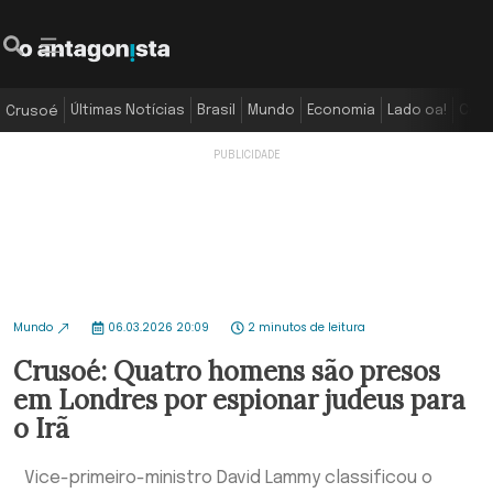
Últimas Notícias
Brasil
Mundo
Economia
Lado oa!
Colu
Crusoé
Mundo
06.03.2026 20:09
2 minutos de leitura
Crusoé: Quatro homens são presos
em Londres por espionar judeus para
o Irã
Vice-primeiro-ministro David Lammy classificou o