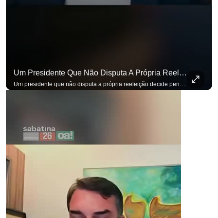
Um Presidente Que Não Disputa A Própria Reeleição Decide Pensando Em Quem Vem Depois.
Um presidente que não disputa a própria reeleição decide pensando em quem vem depois. Foi assim que Flávio Bolsonaro defendeu a PEC do fim da reeleição, primeira das medidas que citou para o ambiente de negócios. Se você busca informação com credibilidade, inscreva-se agora e ative o