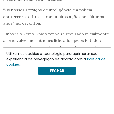
“Os nossos serviços de inteligência e a polícia
antiterrorista frustraram muitas ações nos últimos
anos”, acrescentou.
Embora o Reino Unido tenha se recusado inicialmente
a se envolver nos ataques liderados pelos Estados
Unidos e por Israel contra o Irã, posteriormente
permitiu que os americanos utilizassem bases
Utilizamos cookies e tecnologia para aprimorar sua
experiência de navegação de acordo com a
Política de
britânicas.
cookies.
FECHAR