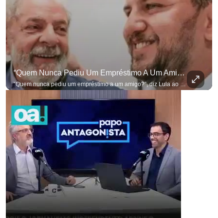
“Quem Nunca Pediu Um Empréstimo A Um Amigo?”, Diz Lula Ao Defender Seu Ex-Chefe De Gabinete
“Quem nunca pediu um empréstimo a um amigo?”, diz Lula ao defender seu ex-chefe de gabinete Marcola, que recebeu R$ 249 mil de uma empresa ligada a uma amiga de Lulinha. #OAntagonista Se você busca informação com credibilidade, inscreva-se agora e ative o