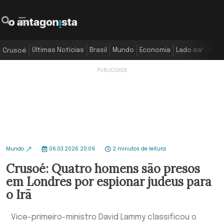
Últimas Notícias
Brasil
Mundo
Economia
Lado oa!
Colu
Crusoé
Mundo
06.03.2026 20:09
2 minutos de leitura
Crusoé: Quatro homens são presos
em Londres por espionar judeus para
o Irã
Vice-primeiro-ministro David Lammy classificou o