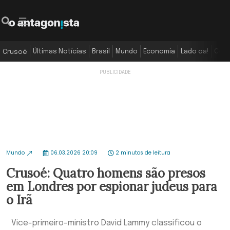
Últimas Notícias
Brasil
Mundo
Economia
Lado oa!
Colu
Crusoé
Mundo
06.03.2026 20:09
2 minutos de leitura
Crusoé: Quatro homens são presos
em Londres por espionar judeus para
o Irã
Vice-primeiro-ministro David Lammy classificou o