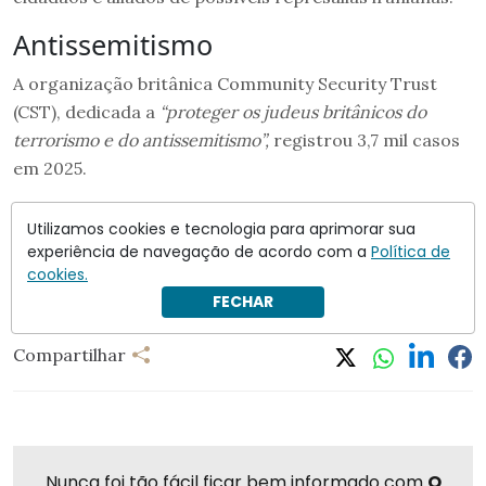
Antissemitismo
A organização britânica Community Security Trust
(CST), dedicada a
“proteger os judeus britânicos do
terrorismo e do antissemitismo”,
registrou 3,7 mil casos
em 2025.
O número representa…
Utilizamos cookies e tecnologia para aprimorar sua
experiência de navegação de acordo com a
Política de
Siga a leitura
em
Crusoé
. Assine e apoie o jornalismo
cookies.
independente.
FECHAR
Compartilhar
Nunca foi tão fácil ficar bem informado com
O