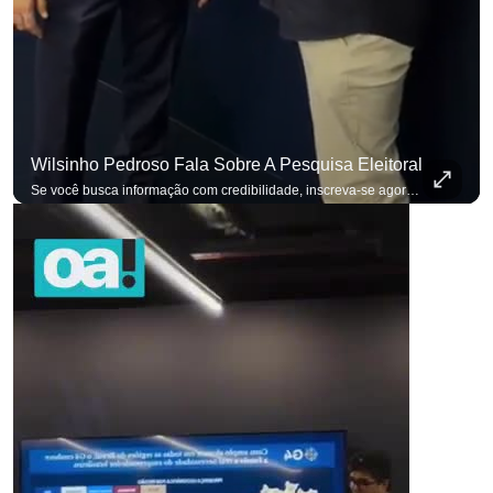
Wilsinho Pedroso Fala Sobre A Pesquisa Eleitoral
para não perder nenhuma atualização!
Ouça O Antagonista nos principais 
Se você busca informação com credibilidade, inscreva-se agora e ative o
p