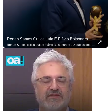
para não perder nenhuma at
Renan Santos Critica Lula E Flávio Bolsonaro E Diz Que Os Dois São Lados Da Mesma Moeda.
Renan Santos critica Lula e Flávio Bolsonaro e diz que os dois são lados da mesma moeda. #OAntagonista Se você busca informação com credibilidade, inscreva-se agora e ative o