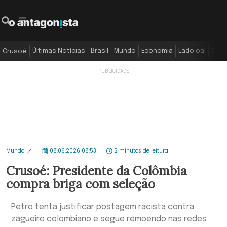
Últimas Notícias
Brasil
Mundo
Economia
Lado oa!
Colu
Crusoé
Mundo
08.06.2026 08:53
2 minutos de leitura
Crusoé: Presidente da Colômbia
compra briga com seleção
Petro tenta justificar postagem racista contra
zagueiro colombiano e segue remoendo nas redes